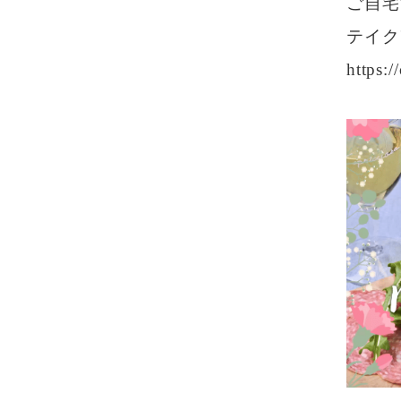
ご自宅
テイク
https:/